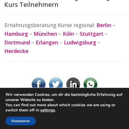
Kurs Teilnehmern
Ernährungsberatung Kurse regional:
Berlin
–
Hamburg
–
München
–
Köln
–
Stuttgart
–
Dortmund
–
Erlangen
–
Ludwigsburg
–
Herdecke
Wir verwenden Cookies, um dir die bestmögliche Erfahrung auf
unserer Website zu bieten.
You can find out more about which cookies we are using or
© Ernaehrungsberatung.rocks
switch them off in
settings
.
Impressum / Datenschutz
Cookie-Richtlinie (EU)
Akzeptieren