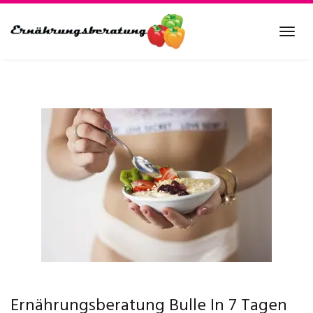
Skip
to
Tog
main
navi
content
Ernährungsberatung Bulle In 7 Tagen