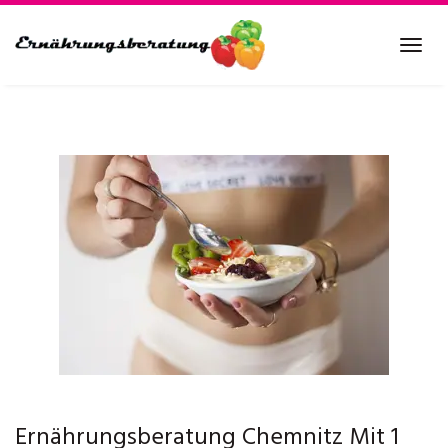
Skip
to
Tog
main
navi
content
Ernährungsberatung Chemnitz Mit 1