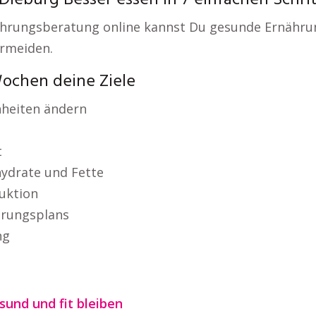
ieburg Besser essen in 7 einfachen Schri
rnährungsberatung online kannst Du gesunde Ernähr
ermeiden.
Wochen deine Ziele
heiten ändern
t
hydrate und Fette
uktion
ährungsplans
ng
und und fit bleiben