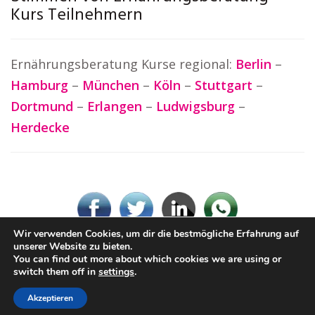
Kurs Teilnehmern
Ernährungsberatung Kurse regional:
Berlin
–
Hamburg
–
München
–
Köln
–
Stuttgart
–
Dortmund
–
Erlangen
–
Ludwigsburg
–
Herdecke
Wir verwenden Cookies, um dir die bestmögliche Erfahrung auf
unserer Website zu bieten.
You can find out more about which cookies we are using or
© Ernaehrungsberatung.rocks
switch them off in
settings
.
Impressum / Datenschutz
Cookie-Richtlinie (EU)
Akzeptieren