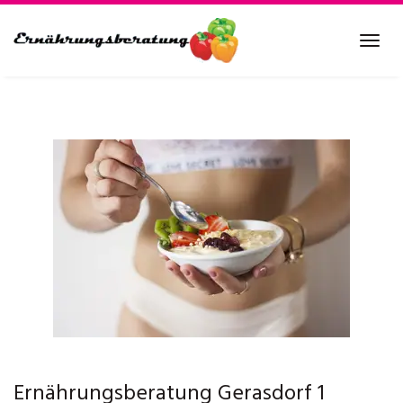
Skip
to
Tog
main
navi
content
Ernährungsberatung Gerasdorf 1