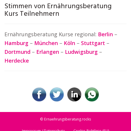
Stimmen von Ernährungsberatung
Kurs Teilnehmern
Ernährungsberatung Kurse regional:
Berlin
–
Hamburg
–
München
–
Köln
–
Stuttgart
–
Dortmund
–
Erlangen
–
Ludwigsburg
–
Herdecke
© Ernaehrungsberatung.rocks
Impressum / Datenschutz
Cookie-Richtlinie (EU)