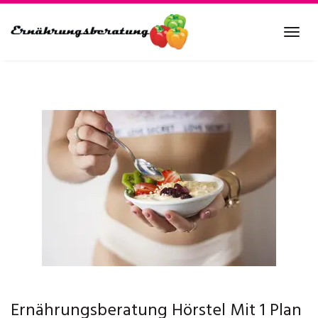
Skip
to
Tog
main
navi
content
Ernährungsberatung Hörstel Mit 1 Plan