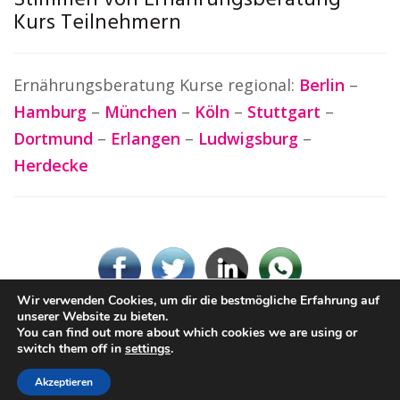
Stimmen von Ernährungsberatung
Kurs Teilnehmern
Ernährungsberatung Kurse regional:
Berlin
–
Hamburg
–
München
–
Köln
–
Stuttgart
–
Dortmund
–
Erlangen
–
Ludwigsburg
–
Herdecke
Wir verwenden Cookies, um dir die bestmögliche Erfahrung auf
unserer Website zu bieten.
You can find out more about which cookies we are using or
© Ernaehrungsberatung.rocks
switch them off in
settings
.
Impressum / Datenschutz
Cookie-Richtlinie (EU)
Akzeptieren