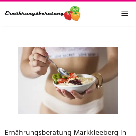
Skip
to
Tog
main
navi
content
Ernährungsberatung Markkleeberg In