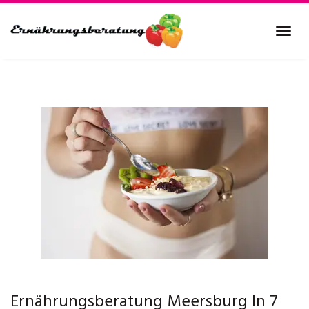
Skip
to
Tog
main
navi
content
Ernährungsberatung Meersburg In 7