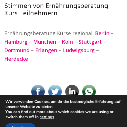
Stimmen von Ernährungsberatung
Kurs Teilnehmern
Ernährungsberatung Kurse regional:
Berlin
–
Hamburg
–
München
–
Köln
–
Stuttgart
–
Dortmund
–
Erlangen
–
Ludwigsburg
–
Herdecke
Wir verwenden Cookies, um dir die bestmögliche Erfahrung auf
unserer Website zu bieten.
You can find out more about which cookies we are using or
© Ernaehrungsberatung.rocks
switch them off in
settings
.
Impressum / Datenschutz
Cookie-Richtlinie (EU)