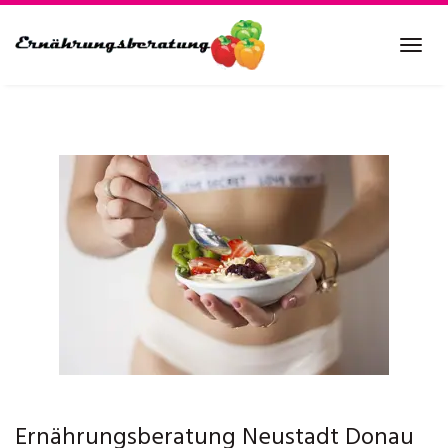
Skip
to
Tog
main
navi
content
Ernährungsberatung Neustadt Donau