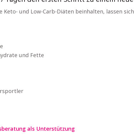
7 Tagen den ersten Schritt zu einem neue
e Keto- und Low-Carb-Diäten beinhalten, lassen sic
ge
hydrate und Fette
rsportler
gsberatung als Unterstützung