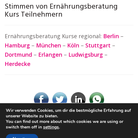
Stimmen von Ernährungsberatung
Kurs Teilnehmern
Ernährungsberatung Kurse regional:
Berlin
–
Hamburg
–
München
–
Köln
–
Stuttgart
–
Dortmund
–
Erlangen
–
Ludwigsburg
–
Herdecke
Wir verwenden Cookies, um dir die bestmögliche Erfahrung auf
unserer Website zu bieten.
You can find out more about which cookies we are using or
© Ernaehrungsberatung.rocks
switch them off in
settings
.
Impressum / Datenschutz
Cookie-Richtlinie (EU)