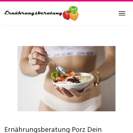
Skip
to
Tog
main
navi
content
Ernährungsberatung Porz Dein