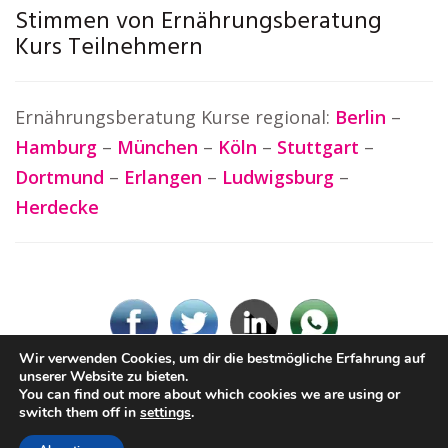
Stimmen von Ernährungsberatung
Kurs Teilnehmern
Ernährungsberatung Kurse regional:
Berlin
–
Hamburg
–
München
–
Köln
–
Stuttgart
–
Dortmund
–
Erlangen
–
Ludwigsburg
–
Herdecke
Wir verwenden Cookies, um dir die bestmögliche Erfahrung auf
unserer Website zu bieten.
You can find out more about which cookies we are using or
© Ernaehrungsberatung.rocks
switch them off in
settings
.
Impressum / Datenschutz
Cookie-Richtlinie (EU)