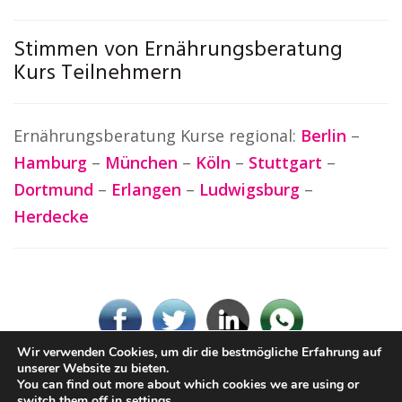
Stimmen von Ernährungsberatung
Kurs Teilnehmern
Ernährungsberatung Kurse regional:
Berlin
–
Hamburg
–
München
–
Köln
–
Stuttgart
–
Dortmund
–
Erlangen
–
Ludwigsburg
–
Herdecke
Wir verwenden Cookies, um dir die bestmögliche Erfahrung auf
unserer Website zu bieten.
You can find out more about which cookies we are using or
© Ernaehrungsberatung.rocks
switch them off in
settings
.