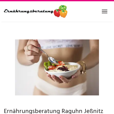
Skip
to
Tog
main
navi
content
Ernährungsberatung Raguhn Jeßnitz