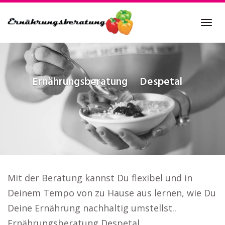
Skip
to
Tog
main
navi
content
Ernährungsberatung
Despetal
Mit der Beratung kannst Du flexibel und in
Deinem Tempo von zu Hause aus lernen, wie Du
Deine Ernährung nachhaltig umstellst..
Ernährungsberatung Despetal.