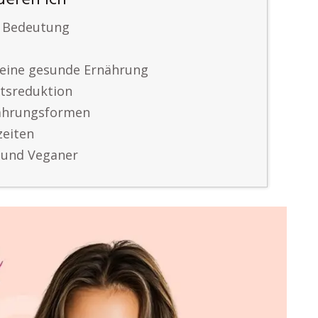
deren Ich
e Bedeutung
 eine gesunde Ernährung
htsreduktion
nährungsformen
zeiten
r und Veganer