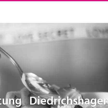
atung
Diedrichshagen