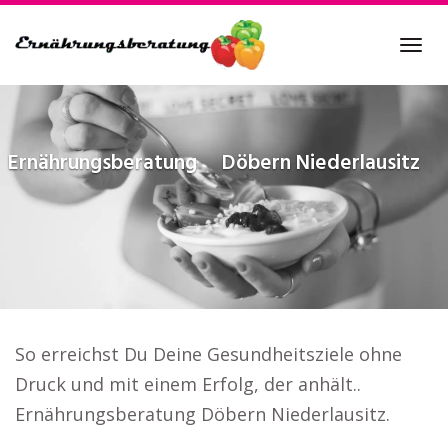
Skip
to
Tog
main
navi
content
Ernährungsberatung
Döbern Niederlausitz
So erreichst Du Deine Gesundheitsziele ohne
Druck und mit einem Erfolg, der anhält..
Ernährungsberatung Döbern Niederlausitz.