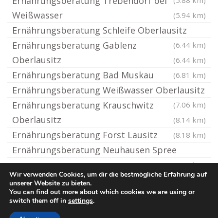
Ernährungsberatung Trebendorf bei
(5.88 km)
Weißwasser
(5.94 km)
Ernährungsberatung Schleife Oberlausitz
Ernährungsberatung Gablenz
(6.44 km)
Oberlausitz
(6.44 km)
Ernährungsberatung Bad Muskau
(6.81 km)
Ernährungsberatung Weißwasser Oberlausitz
Ernährungsberatung Krauschwitz
(7.06 km)
Oberlausitz
(8.14 km)
Ernährungsberatung Forst Lausitz
(8.18 km)
Ernährungsberatung Neuhausen Spree
(9.11 km)
Wir verwenden Cookies, um dir die bestmögliche Erfahrung auf
unserer Website zu bieten.
You can find out more about which cookies we are using or
© Ernaehrungsberatung.rocks
switch them off in
settings
.
Impressum / Datenschutz
Cookie-Richtlinie (EU)