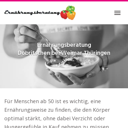
Skip
to
Tog
main
navi
content
Ernährungsberatung
Döbritschen bei Weimar Thüringen
Für Menschen ab 50 ist es wichtig, eine
Ernährungsweise zu finden, die den Körper
optimal stärkt, ohne dabei Verzicht oder
Hungergefühle in Kauf nehmen zu müssen..