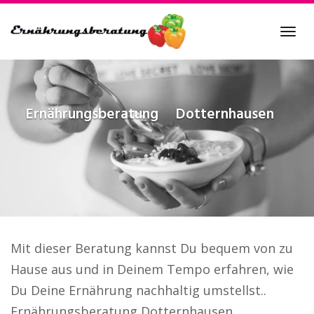
Skip
to
Tog
main
navi
content
Ernährungsberatung
Dotternhausen
Mit dieser Beratung kannst Du bequem von zu
Hause aus und in Deinem Tempo erfahren, wie
Du Deine Ernährung nachhaltig umstellst..
Ernährungsberatung Dotternhausen.