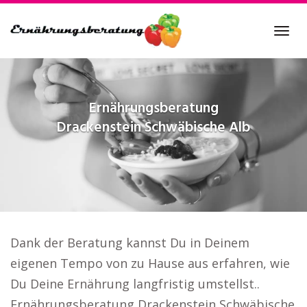
Skip
to
Tog
main
navi
content
Ernährungsberatung
Drackenstein Schwäbische Alb
Dank der Beratung kannst Du in Deinem
eigenen Tempo von zu Hause aus erfahren, wie
Du Deine Ernährung langfristig umstellst..
Ernährungsberatung Drackenstein Schwäbische