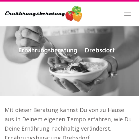
Skip
to
Tog
main
navi
content
Ernährungsberatung
Drebsdorf
Mit dieser Beratung kannst Du von zu Hause
aus in Deinem eigenen Tempo erfahren, wie Du
Deine Ernährung nachhaltig veränderst..
Ernährungsberatung Drebsdorf.