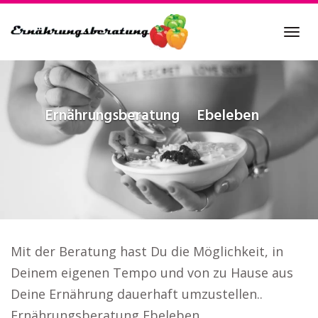
Skip
to
Tog
main
navi
content
Ernährungsberatung
Ebeleben
Mit der Beratung hast Du die Möglichkeit, in
Deinem eigenen Tempo und von zu Hause aus
Deine Ernährung dauerhaft umzustellen..
Ernährungsberatung Ebeleben.