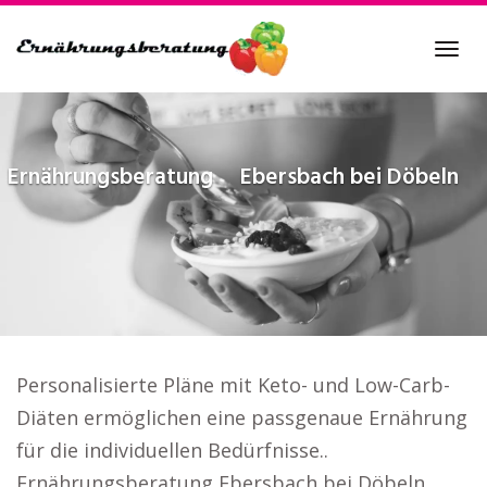
Skip
to
Tog
main
navi
content
Ernährungsberatung
Ebersbach bei Döbeln
Personalisierte Pläne mit Keto- und Low-Carb-
Diäten ermöglichen eine passgenaue Ernährung
für die individuellen Bedürfnisse..
Ernährungsberatung Ebersbach bei Döbeln.