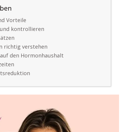
eben
nd Vorteile
und kontrollieren
hätzen
 richtig verstehen
 auf den Hormonhaushalt
zeiten
htsreduktion