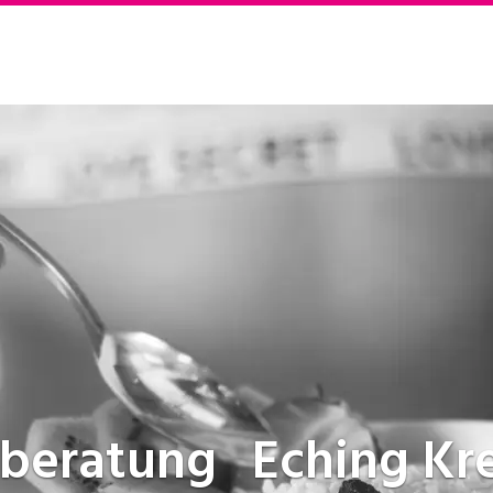
sberatung
Eching Kre