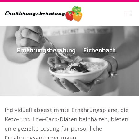
Skip
to
Tog
main
navi
content
Ernährungsberatung
Eichenbach
Individuell abgestimmte Ernährungspläne, die
Keto- und Low-Carb-Diäten beinhalten, bieten
eine gezielte Lösung für persönliche
Ernährungsanforderungen..