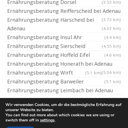
Ernährungsberatung Dorsel
(3.53 km)
Ernährungsberatung Reifferscheid bei Adenau
Ernährungsberatung Harscheid bei
(3.73 km)
Adenau
(4.33 km)
Ernährungsberatung Insul Ahr
(4.4 km)
Ernährungsberatung Sierscheid
(4.55 km)
Ernährungsberatung Hoffeld Eifel
(4.6 km)
Ernährungsberatung Honerath bei Adenau
Ernährungsberatung Wirft
(5.04 km)
(5.1 km)
Ernährungsberatung Barweiler
(5.1 km)
Ernährungsberatung Leimbach bei Adenau
(5.63 km)
Wir verwenden Cookies, um dir die bestmögliche Erfahrung auf
unserer Website zu bieten.
You can find out more about which cookies we are using or
© Ernaehrungsberatung.rocks
switch them off in
settings
.