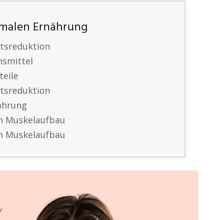
timalen Ernährung
htsreduktion
nsmittel
teile
htsreduktion
ährung
en Muskelaufbau
en Muskelaufbau