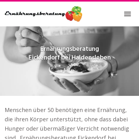
Skip
to
Tog
main
navi
content
Ernährungsberatung
Eickendorf bei Haldensleben
Menschen über 50 benötigen eine Ernährung,
die ihren Körper unterstützt, ohne dass dabei
Hunger oder übermäßiger Verzicht notwendig
sind.. Ernährungsberatung Eickendorf bei