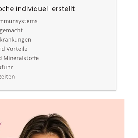
he individuell erstellt
 Immunsystems
 gemacht
rkrankungen
nd Vorteile
d Mineralstoffe
ufuhr
zeiten