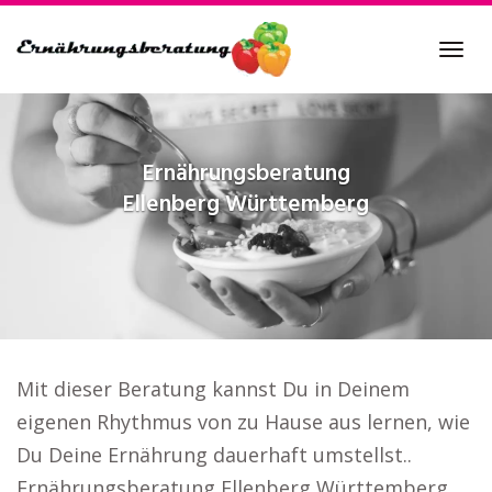
Skip
to
Tog
main
navi
content
Ernährungsberatung
Ellenberg Württemberg
Mit dieser Beratung kannst Du in Deinem
eigenen Rhythmus von zu Hause aus lernen, wie
Du Deine Ernährung dauerhaft umstellst..
Ernährungsberatung Ellenberg Württemberg.