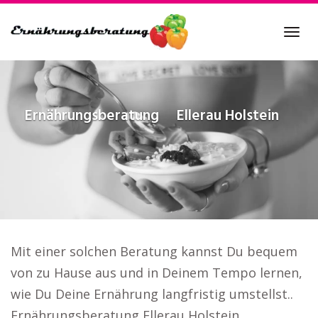
Skip
to
Tog
main
navi
content
Ernährungsberatung
Ellerau Holstein
Mit einer solchen Beratung kannst Du bequem
von zu Hause aus und in Deinem Tempo lernen,
wie Du Deine Ernährung langfristig umstellst..
Ernährungsberatung Ellerau Holstein.