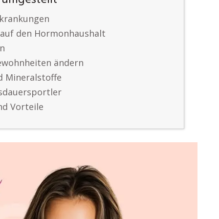
 umgestellt
rkrankungen
 auf den Hormonhaushalt
en
ewohnheiten ändern
d Mineralstoffe
usdauersportler
nd Vorteile