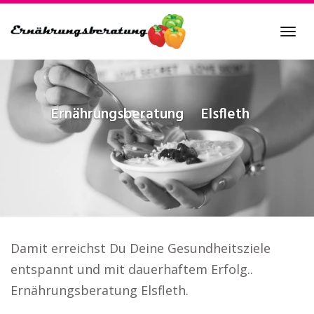
Skip
to
Tog
main
navi
content
Ernährungsberatung
Elsfleth
Damit erreichst Du Deine Gesundheitsziele
entspannt und mit dauerhaftem Erfolg..
Ernährungsberatung Elsfleth.