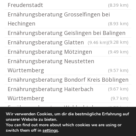
Freudenstadt
(8.39 km)
Ernährungsberatung Grosselfingen bei
Hechingen
(8.93 km)
Ernährungsberatung Geislingen bei Balingen
Ernährungsberatung Glatten
(9.28 km)
(9.46 km)
Ernährungsberatung Mötzingen
(9.49 km)
Ernährungsberatung Neustetten
Württemberg
(9.57 km)
Ernährungsberatung Bondorf Kreis Böblingen
Ernährungsberatung Haiterbach
(9.67 km)
Württemberg
(9.7 km)
Ernährungsberatung Waldachtal
(9.75 km)
Wir verwenden Cookies, um dir die bestmögliche Erfahrung auf
unserer Website zu bieten.
You can find out more about which cookies we are using or
© Ernaehrungsberatung.rocks
switch them off in
settings
.