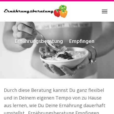
Skip
to
Tog
main
navi
content
Ernährungsberatung
Empfingen
Durch diese Beratung kannst Du ganz flexibel
und in Deinem eigenen Tempo von zu Hause
aus lernen, wie Du Deine Ernährung dauerhaft
umstellst.. Ernährungsberatung Empfingen.