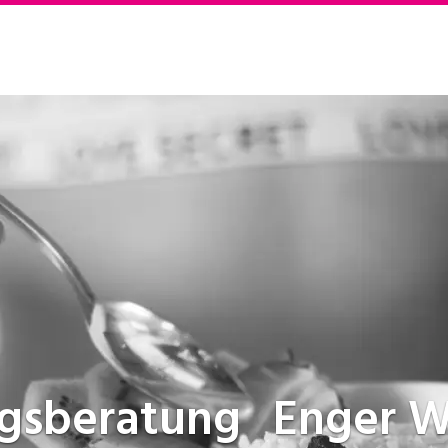
ngsberatung
Enger W