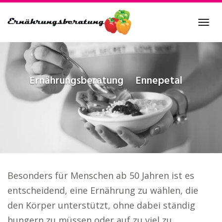
Skip
to
Tog
main
navi
content
Ernährungsberatung
Ennepetal
Besonders für Menschen ab 50 Jahren ist es
entscheidend, eine Ernährung zu wählen, die
den Körper unterstützt, ohne dabei ständig
hungern zu müssen oder auf zu viel zu