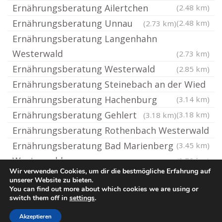
Ernährungsberatung Ailertchen
(2.48 km)
Ernährungsberatung Unnau
(2.48 km)
(2.73 km)
Ernährungsberatung Langenhahn
Westerwald
(2.73 km)
Ernährungsberatung Westerwald
(2.85 km)
Ernährungsberatung Steinebach an der Wied
Ernährungsberatung Hachenburg
(3.14 km)
Ernährungsberatung Gehlert
(3.18 km)
(3.18 km)
Ernährungsberatung Rothenbach Westerwald
Ernährungsberatung Bad Marienberg
(3.45 km)
Westerwald
(3.72 km)
Wir verwenden Cookies, um dir die bestmögliche Erfahrung auf
unserer Website zu bieten.
You can find out more about which cookies we are using or
© Ernaehrungsberatung.rocks
switch them off in
settings
.
Impressum / Datenschutz
Cookie-Richtlinie (EU)
Akzeptieren