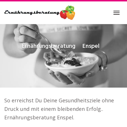
Skip
to
Tog
main
navi
content
Ernährungsberatung
Enspel
So erreichst Du Deine Gesundheitsziele ohne
Druck und mit einem bleibenden Erfolg..
Ernährungsberatung Enspel.