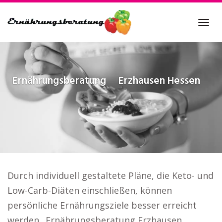
Skip
to
Tog
main
navi
content
Ernährungsberatung
Erzhausen Hessen
Durch individuell gestaltete Pläne, die Keto- und
Low-Carb-Diäten einschließen, können
persönliche Ernährungsziele besser erreicht
werden.. Ernährungsberatung Erzhausen