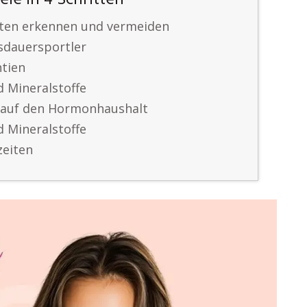
ele in 4 Schritten
iten erkennen und vermeiden
usdauersportler
ntien
d Mineralstoffe
 auf den Hormonhaushalt
d Mineralstoffe
zeiten