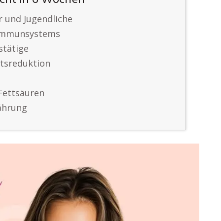
icht in 6 Wochen
 und Jugendliche
 Immunsystems
stätige
htsreduktion
n
Fettsäuren
ährung