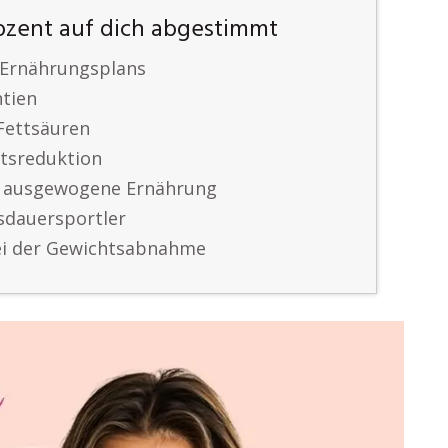
ozent auf dich abgestimmt
n Ernährungsplans
ntien
Fettsäuren
htsreduktion
ne ausgewogene Ernährung
usdauersportler
bei der Gewichtsabnahme