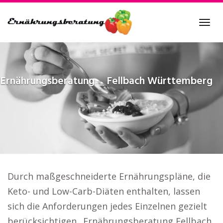
Skip
to
Tog
main
navi
content
Ernährungsberatung
Fellbach Württemberg
Durch maßgeschneiderte Ernährungspläne, die
Keto- und Low-Carb-Diäten enthalten, lassen
sich die Anforderungen jedes Einzelnen gezielt
berücksichtigen.. Ernährungsberatung Fellbach