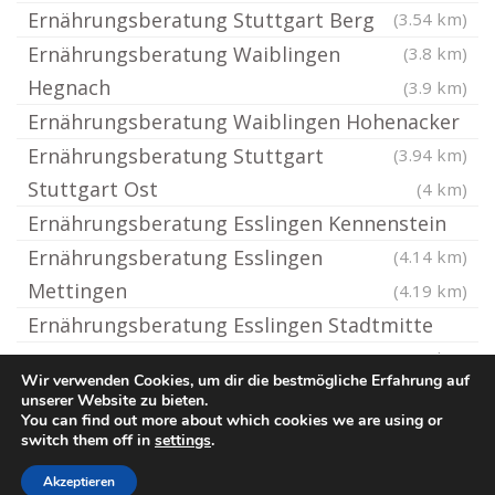
Ernährungsberatung Stuttgart Berg
(3.54 km)
Ernährungsberatung Waiblingen
(3.8 km)
Hegnach
(3.9 km)
Ernährungsberatung Waiblingen Hohenacker
Ernährungsberatung Stuttgart
(3.94 km)
Stuttgart Ost
(4 km)
Ernährungsberatung Esslingen Kennenstein
Ernährungsberatung Esslingen
(4.14 km)
Mettingen
(4.19 km)
Ernährungsberatung Esslingen Stadtmitte
(4.28 km)
Wir verwenden Cookies, um dir die bestmögliche Erfahrung auf
unserer Website zu bieten.
You can find out more about which cookies we are using or
© Ernaehrungsberatung.rocks
switch them off in
settings
.
Impressum / Datenschutz
Cookie-Richtlinie (EU)
Akzeptieren