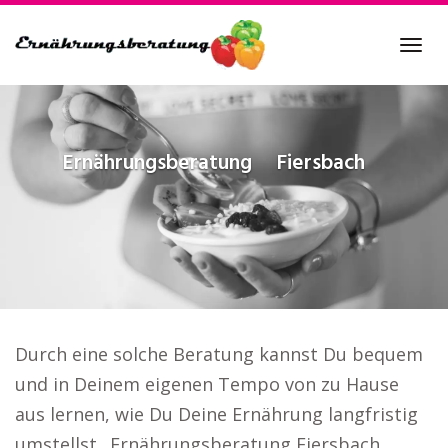
Skip
to
Tog
main
navi
content
Ernährungsberatung
Fiersbach
Durch eine solche Beratung kannst Du bequem
und in Deinem eigenen Tempo von zu Hause
aus lernen, wie Du Deine Ernährung langfristig
umstellst.. Ernährungsberatung Fiersbach.