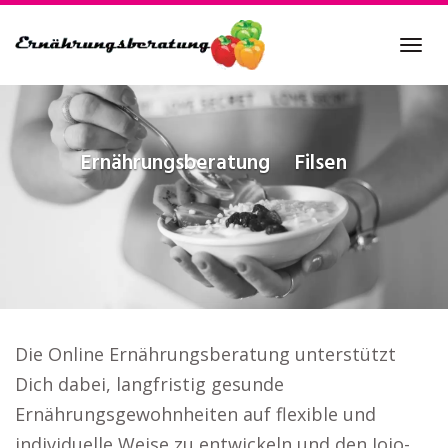
Skip
to
Tog
main
navi
content
Ernährungsberatung
Filsen
Die Online Ernährungsberatung unterstützt
Dich dabei, langfristig gesunde
Ernährungsgewohnheiten auf flexible und
individuelle Weise zu entwickeln und den Jojo-