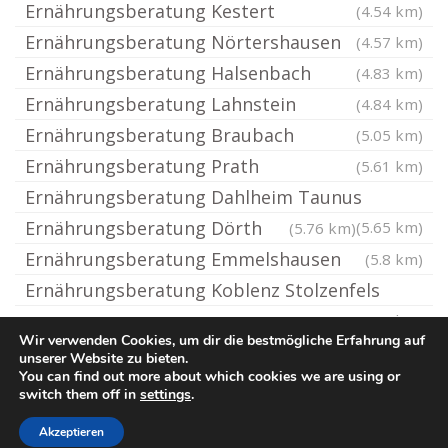
Ernährungsberatung Kestert
(4.54 km)
Ernährungsberatung Nörtershausen
(4.57 km)
Ernährungsberatung Halsenbach
(4.83 km)
Ernährungsberatung Lahnstein
(4.84 km)
Ernährungsberatung Braubach
(5.05 km)
Ernährungsberatung Prath
(5.61 km)
Ernährungsberatung Dahlheim Taunus
Ernährungsberatung Dörth
(5.65 km)
(5.76 km)
Ernährungsberatung Emmelshausen
(5.8 km)
Ernährungsberatung Koblenz Stolzenfels
(5.81 km)
Wir verwenden Cookies, um dir die bestmögliche Erfahrung auf
unserer Website zu bieten.
You can find out more about which cookies we are using or
© Ernaehrungsberatung.rocks
switch them off in
settings
.
Impressum / Datenschutz
Cookie-Richtlinie (EU)
Akzeptieren