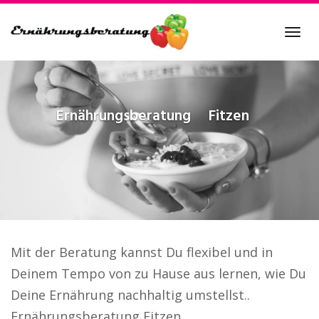
Skip
to
Tog
main
navi
content
Ernährungsberatung
Fitzen
Mit der Beratung kannst Du flexibel und in
Deinem Tempo von zu Hause aus lernen, wie Du
Deine Ernährung nachhaltig umstellst..
Ernährungsberatung Fitzen.