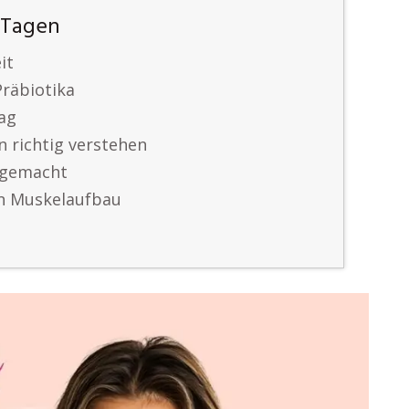
 Tagen
it
Präbiotika
tag
 richtig verstehen
 gemacht
en Muskelaufbau