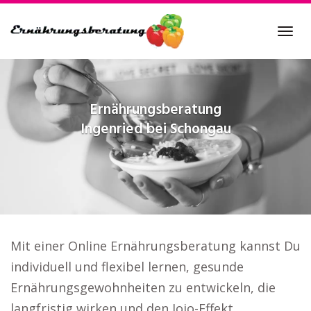
Skip
to
Tog
main
navi
content
Ernährungsberatung
Ingenried bei Schongau
Mit einer Online Ernährungsberatung kannst Du
individuell und flexibel lernen, gesunde
Ernährungsgewohnheiten zu entwickeln, die
langfristig wirken und den Jojo-Effekt