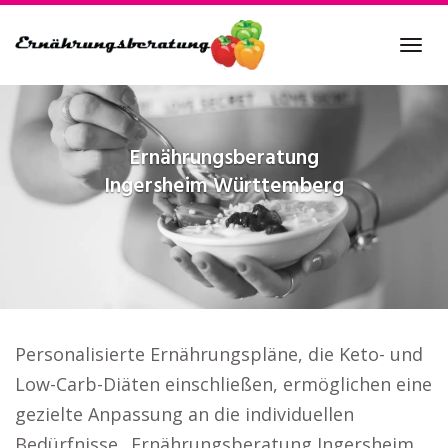
Skip
to
Tog
main
navi
content
Ernährungsberatung
Ingersheim Württemberg
Personalisierte Ernährungspläne, die Keto- und
Low-Carb-Diäten einschließen, ermöglichen eine
gezielte Anpassung an die individuellen
Bedürfnisse.. Ernährungsberatung Ingersheim