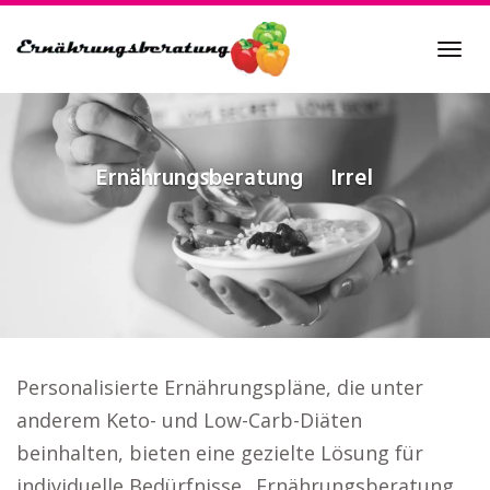
Skip
to
Tog
main
navi
content
Ernährungsberatung
Irrel
Personalisierte Ernährungspläne, die unter
anderem Keto- und Low-Carb-Diäten
beinhalten, bieten eine gezielte Lösung für
individuelle Bedürfnisse.. Ernährungsberatung