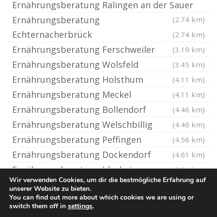
Ernährungsberatung Ralingen an der Sauer
Ernährungsberatung
(2.74 km)
Echternacherbrück
(2.74 km)
Ernährungsberatung Ferschweiler
(3.19 km)
Ernährungsberatung Wolsfeld
(3.45 km)
Ernährungsberatung Holsthum
(4.11 km)
Ernährungsberatung Meckel
(4.11 km)
Ernährungsberatung Bollendorf
(4.46 km)
Ernährungsberatung Welschbillig
(4.46 km)
Ernährungsberatung Peffingen
(4.56 km)
Ernährungsberatung Dockendorf
(4.61 km)
Ernährungsberatung Idesheim
(5.01 km)
Wir verwenden Cookies, um dir die bestmögliche Erfahrung auf
unserer Website zu bieten.
You can find out more about which cookies we are using or
© Ernaehrungsberatung.rocks
switch them off in
settings
.