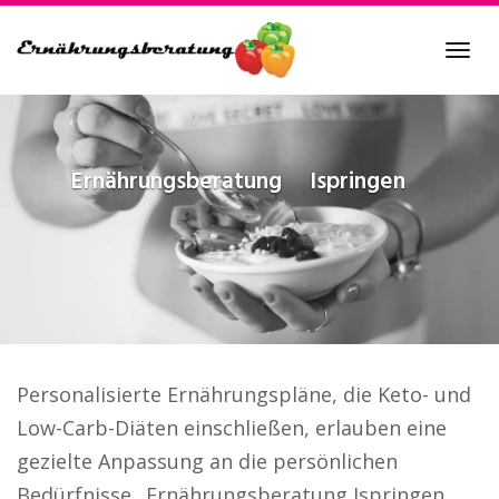
Skip
to
Tog
main
navi
content
Ernährungsberatung
Ispringen
Personalisierte Ernährungspläne, die Keto- und
Low-Carb-Diäten einschließen, erlauben eine
gezielte Anpassung an die persönlichen
Bedürfnisse.. Ernährungsberatung Ispringen.