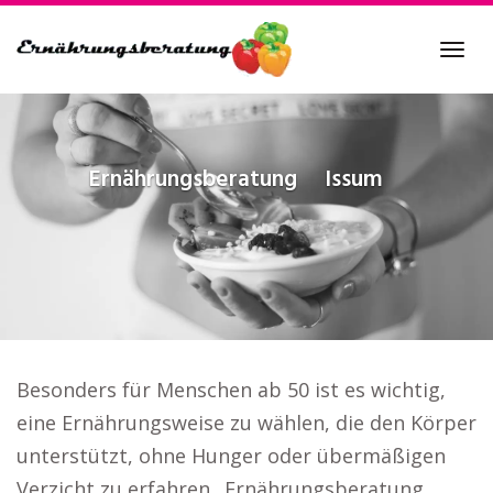
Skip
to
Tog
main
navi
content
Ernährungsberatung
Issum
Besonders für Menschen ab 50 ist es wichtig,
eine Ernährungsweise zu wählen, die den Körper
unterstützt, ohne Hunger oder übermäßigen
Verzicht zu erfahren.. Ernährungsberatung